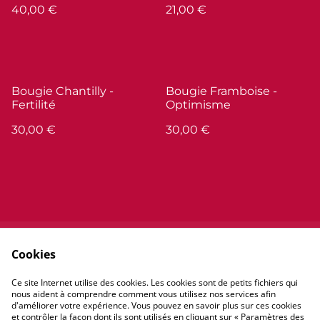
40,00 €
21,00 €
Bougie Chantilly -
Bougie Framboise -
Fertilité
Optimisme
30,00 €
30,00 €
Cookies
Contactez-nous
Conditions
Politique de
Politique de cookies
Ce site Internet utilise des cookies. Les cookies sont de petits fichiers qui
confidentialité
nous aident à comprendre comment vous utilisez nos services afin
d'améliorer votre expérience. Vous pouvez en savoir plus sur ces cookies
et contrôler la façon dont ils sont utilisés en cliquant sur « Paramètres des