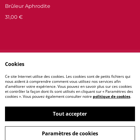
Brûleur Aphrodite
31,00 €
Cookies
Contactez-nous
Conditions
Politique de
Politique de cookies
Ce site Internet utilise des cookies. Les cookies sont de petits fichiers qui
confidentialité
nous aident à comprendre comment vous utilisez nos services afin
d'améliorer votre expérience. Vous pouvez en savoir plus sur ces cookies
et contrôler la façon dont ils sont utilisés en cliquant sur « Paramètres des
cookies ». Vous pouvez également consulter notre
politique de cookies
.
Tout accepter
©
2026
Lux môria
Paramètres de cookies
powered by