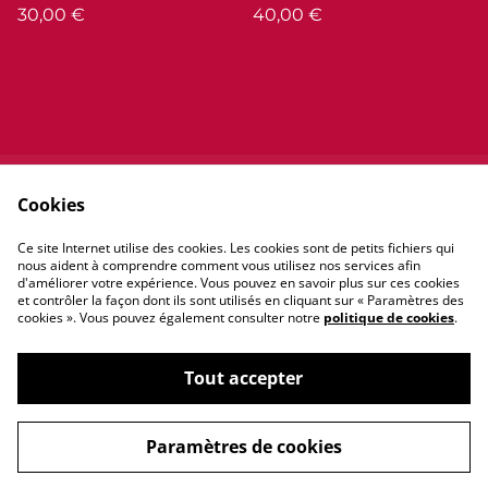
30,00 €
40,00 €
Cookies
Contactez-nous
Conditions
Politique de
Politique de cookies
Ce site Internet utilise des cookies. Les cookies sont de petits fichiers qui
confidentialité
nous aident à comprendre comment vous utilisez nos services afin
d'améliorer votre expérience. Vous pouvez en savoir plus sur ces cookies
et contrôler la façon dont ils sont utilisés en cliquant sur « Paramètres des
cookies ». Vous pouvez également consulter notre
politique de cookies
.
Tout accepter
©
2026
Lux môria
Paramètres de cookies
powered by