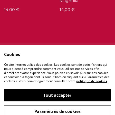
Magnolia
14,00 €
14,00 €
Cookies
Contactez-nous
Conditions
Politique de
Politique de cookies
Ce site Internet utilise des cookies. Les cookies sont de petits fichiers qui
confidentialité
nous aident à comprendre comment vous utilisez nos services afin
d'améliorer votre expérience. Vous pouvez en savoir plus sur ces cookies
et contrôler la façon dont ils sont utilisés en cliquant sur « Paramètres des
cookies ». Vous pouvez également consulter notre
politique de cookies
.
Tout accepter
©
2026
Lux môria
Paramètres de cookies
powered by