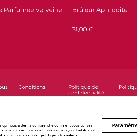
 Parfumée Verveine
Brûleur Aphrodite
€
31,00 €
ous
Conditions
Politique de
Politiq
confidentialité
Paramètre
hiers qui nous aident à comprendre comment vous utilisez
r plus sur ces cookies et contrôler la façon dont ils sont
galement consulter notre
politique de cookies
.