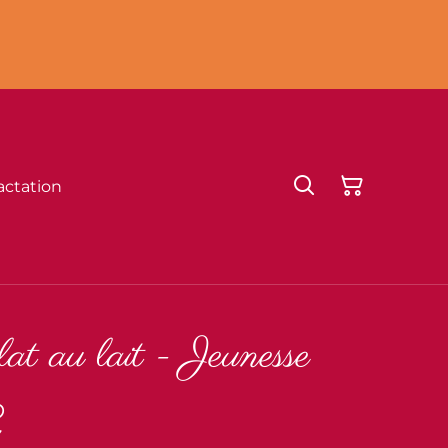
actation
at au lait - Jeunesse
€