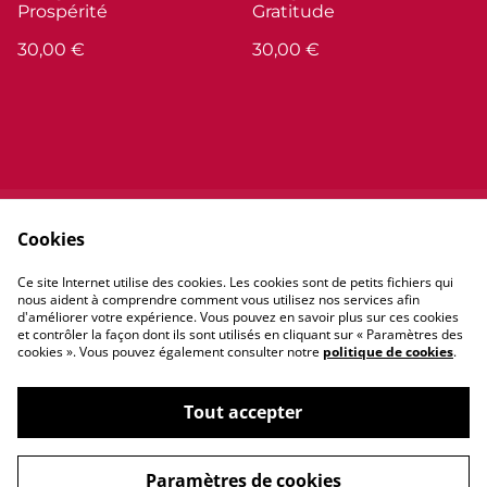
Prospérité
Gratitude
30,00 €
30,00 €
Cookies
Contactez-nous
Conditions
Politique de
Politique de cookies
Ce site Internet utilise des cookies. Les cookies sont de petits fichiers qui
confidentialité
nous aident à comprendre comment vous utilisez nos services afin
d'améliorer votre expérience. Vous pouvez en savoir plus sur ces cookies
et contrôler la façon dont ils sont utilisés en cliquant sur « Paramètres des
cookies ». Vous pouvez également consulter notre
politique de cookies
.
Tout accepter
©
2026
Lux môria
Paramètres de cookies